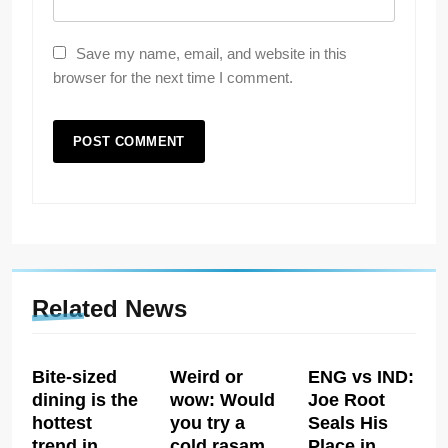
Save my name, email, and website in this
browser for the next time I comment.
Related News
Bite-sized
Weird or
ENG vs IND:
dining is the
wow: Would
Joe Root
hottest
you try a
Seals His
trend in
cold rasam
Place in