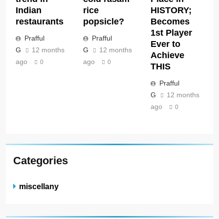
Indian
rice
HISTORY;
restaurants
popsicle?
Becomes
1st Player
Prafful
Prafful
Ever to
G
12 months
G
12 months
Achieve
ago
ago
0
0
THIS
Prafful
G
12 months
ago
0
Categories
miscellany